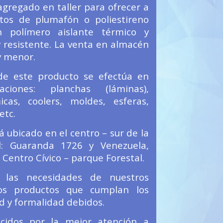
agregado en taller para ofrecer a
tos de plumafón o poliestireno
un polímero
aislante térmico y
y resistente. La venta en almacén
y menor.
 de este producto se efectúa en
aciones: planchas (láminas),
icas, coolers, moldes, esferas,
etc.
á ubicado en el centro – sur de la
l: Guaranda 1726 y Venezuela,
l Centro Cívico – parque Forestal.
 las necesidades de nuestros
ros productos que cumplan los
d y formalidad debidos.
ocidos por la
mejor atención a