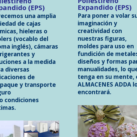
Poliestireno
liestireno
Expandido (EPS)
pandido (EPS)
Para poner a volar s
recemos una amplia
imaginación y
iedad de cajas
creatividad con
micas, hieleras o
nuestras figuras,
lers (vocablo del
moldes para uso en
oma inglés), cámaras
fundición de metale
rigerantes y
diseños y formas pa
uciones a la medida
manualidades, lo qu
a diversas
tenga en su mente, 
icaciones de
ALMACENES ADDA l
paque y transporte
encontrará.
guro
jo
condiciones
timas.