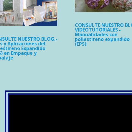
CONSULTE NUESTRO BL
VIDEOTUTORIALES -
Manualidades con
SULTE NUESTRO BLOG.-
poliestireno expandido
s y Aplicaciones del
(EPS)
iestireno Expandido
S) en Empaque y
alaje