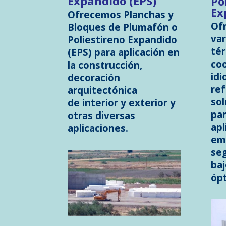
Expandido (EPS)
Po
Ex
Ofrecemos Planchas y
Of
Bloques de Plumafón o
var
Poliestireno Expandido
tér
(EPS) para aplicación en
coo
la construcción,
idi
decoración
ref
arquitectónica
sol
de
interior y exterior y
par
otras diversas
apl
aplicaciones.
em
se
ba
óp