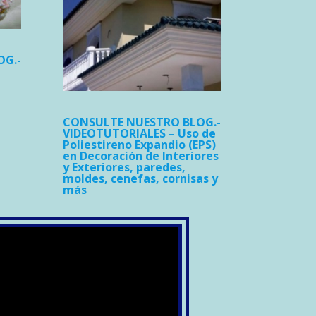
OG.-
CONSULTE NUESTRO BLOG.-
VIDEOTUTORIALES – Uso de
Poliestireno Expandio (EPS)
en Decoración de Interiores
y Exteriores, paredes,
moldes, cenefas, cornisas y
más