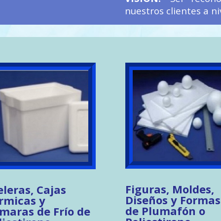
nuestros clientes a ni
Figuras, Moldes,
eleras, Cajas
Diseños y Formas
rmicas y
de Plumafón o
maras de Frío de