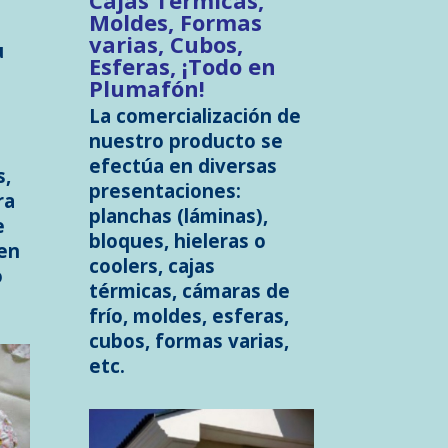
Cajas Térmicas,
Moldes, Formas
varias, Cubos,
u
Esferas, ¡Todo en
Plumafón!
La comercialización de
nuestro producto se
efectúa en diversas
s,
presentaciones:
ra
planchas (láminas),
e
bloques, hieleras o
en
coolers,
cajas
o
térmicas,
cámaras de
frío, moldes, esferas,
cubos, formas varias,
etc.