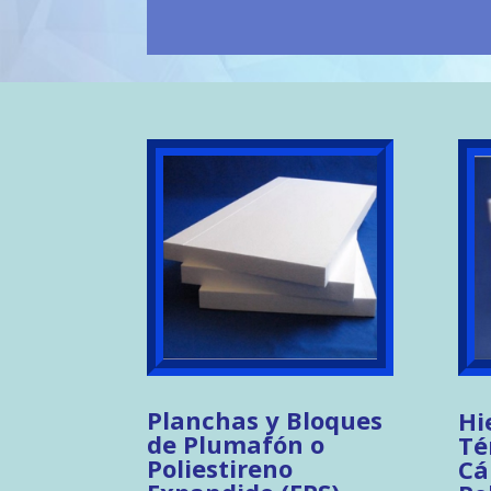
Planchas y Bloques
Hi
de Plumafón o
Té
Poliestireno
Cá